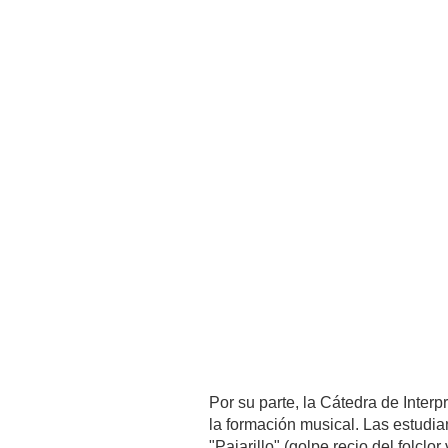
Por su parte, la Cátedra de Interp
la formación musical. Las estudi
"Pajarillo" (golpe recio del fol