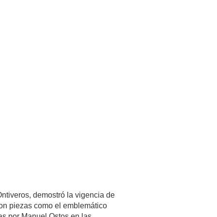
Ontiveros, demostró la vigencia de
con piezas como el emblemático
as por Manuel Ostos en las