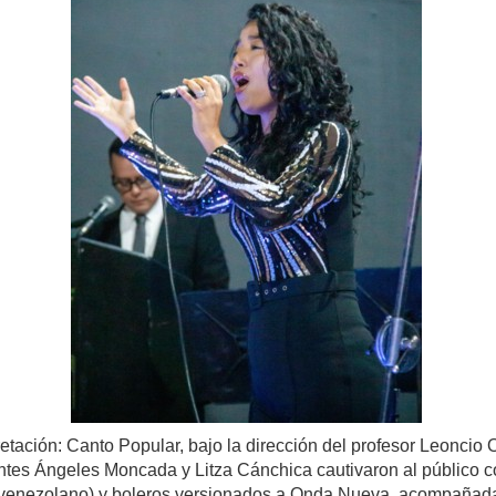
retación: Canto Popular, bajo la dirección del profesor Leoncio 
antes Ángeles Moncada y Litza Cánchica cautivaron al público 
clor venezolano) y boleros versionados a Onda Nueva, acompañad